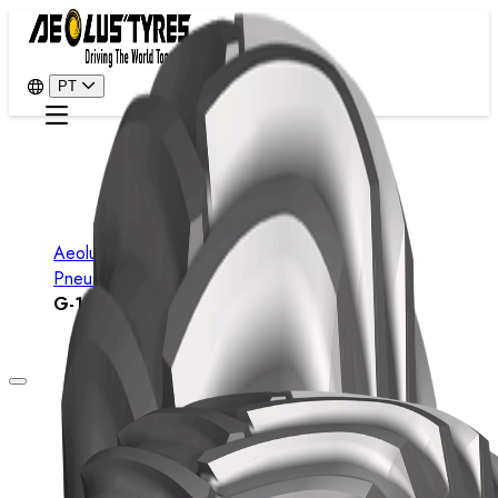
PT
Aeolus
Pneus
G-19