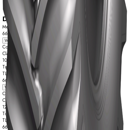
Dados técnicos
Medida
66×43.00-25
Ver detalhes
Composto
Classificação de estrelas
10
Tipo
TL
66×43.00-25
Ver detalhes
Composto
Classificação de estrelas
12
Tipo
TL
66×43.00-25