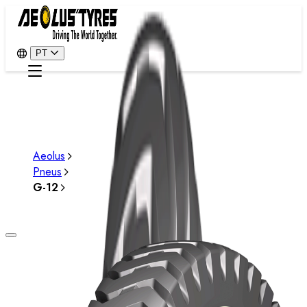
PT
Aeolus
Pneus
G-12