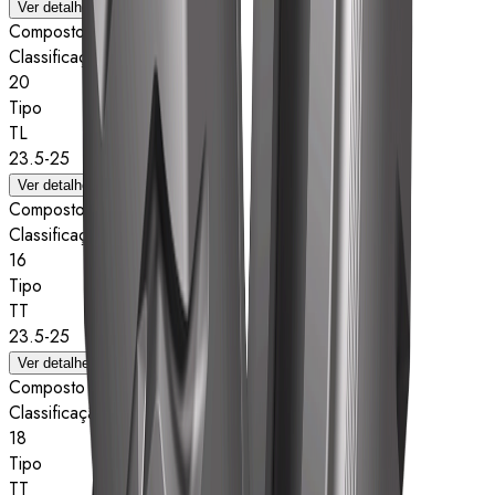
Ver detalhes
Composto
Classificação de estrelas
20
Tipo
TL
23.5-25
Ver detalhes
Composto
Classificação de estrelas
16
Tipo
TT
23.5-25
Ver detalhes
Composto
Classificação de estrelas
18
Tipo
TT