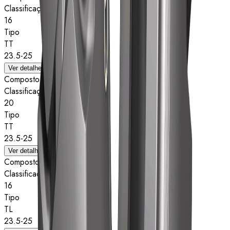
Classificação de estrelas
16
Tipo
TT
23.5-25
Ver detalhes
Composto
Classificação de estrelas
20
Tipo
TT
23.5-25
Ver detalhes
Composto
Classificação de estrelas
16
Tipo
TL
23.5-25