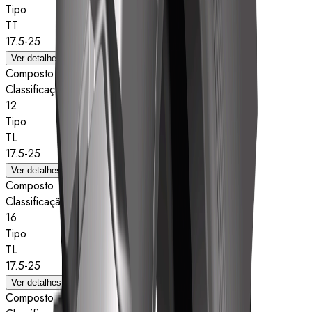
Tipo
TT
17.5-25
Ver detalhes
Composto
Classificação de estrelas
12
Tipo
TL
17.5-25
Ver detalhes
Composto
Classificação de estrelas
16
Tipo
TL
17.5-25
Ver detalhes
Composto