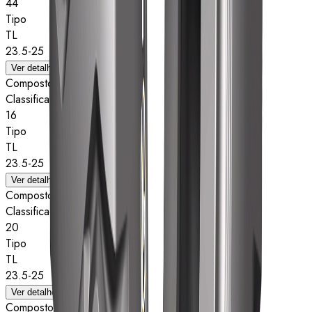
44
Tipo
TL
23.5-25
Ver detalhes
Composto
Classificação de estrelas
16
Tipo
TL
23.5-25
Ver detalhes
Composto
Classificação de estrelas
20
Tipo
TL
23.5-25
Ver detalhes
Composto