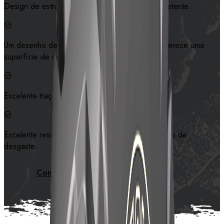
Design de estrutura de carroceria altamente resistente.
Um desenho de padrão transversal mais largo oferece uma
superfície de contato mais ampla.
Excelente tração.
Excelente resistência ao calor e bom desempenho de
desgaste.
Contate-nos