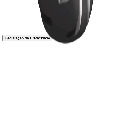
Localização
Contato
Declaração de Privacidade