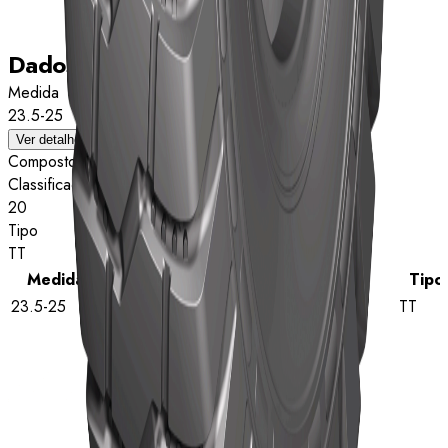
Dados técnicos
Medida
23.5-25
Ver detalhes
Composto
Classificação de estrelas
20
Tipo
TT
Medida
Classificação de estrelas
Tipo
23.5-25
20
TT