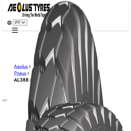
PT
Aeolus
Pneus
AL388