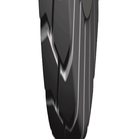
Início
Pneus
Pneus TBR
Notícias
Sobre
Localização
Contato