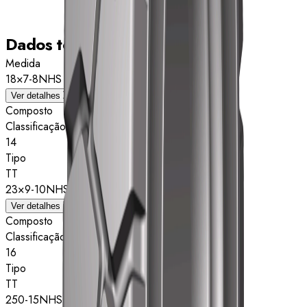
Dados técnicos
Medida
18×7-8NHS
Ver detalhes
Composto
Classificação de estrelas
14
Tipo
TT
23×9-10NHS
Ver detalhes
Composto
Classificação de estrelas
16
Tipo
TT
250-15NHS