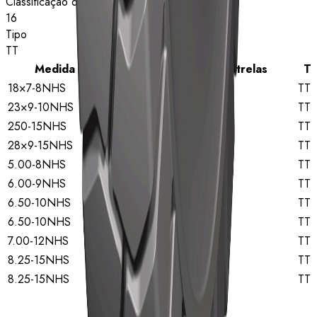
Classificação de estrelas
16
Tipo
TT
Medida
Classificação de estrelas
Ti
18×7-8NHS
14
TT
23×9-10NHS
16
TT
250-15NHS
18
TT
28×9-15NHS
14
TT
5.00-8NHS
10
TT
6.00-9NHS
10
TT
6.50-10NHS
10
TT
6.50-10NHS
12
TT
7.00-12NHS
12
TT
8.25-15NHS
14
TT
8.25-15NHS
16
TT