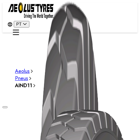
PT
Aeolus
Pneus
AIND11