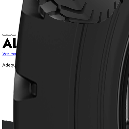
AL58
Ver mais medidas
Adequado para estradas severas em minas, túneis e obras.
Ver detalhes