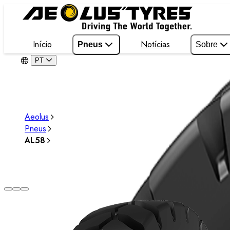
Início
Notícias
Pneus
Sobre
PT
Aeolus
Pneus
AL58