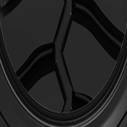
Características
Excelente estabilidade.
Excelente resistência ao desgaste e ao corte.
Contate-nos