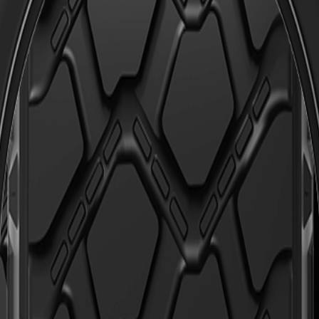
cterísticas
blocos e ombros abertos oferece força de tração e capacidade 
olimpeza e segurança operacional.
tate-nos