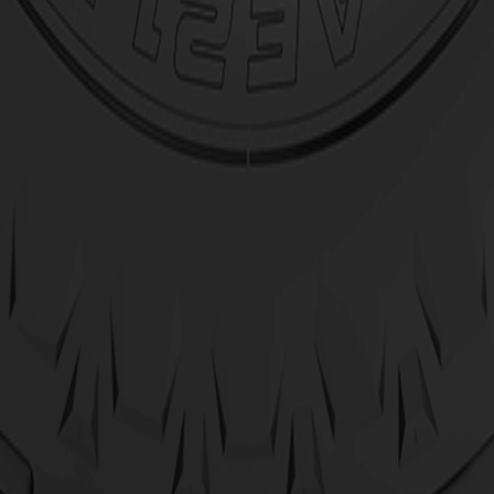
Actions
Actions
er detalhes
Ver pressão