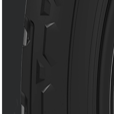
Cara
O desenho de 
Excelente aut
Con