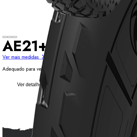
AE21+
Ver mais medidas
Adequado para veículos de transporte off-road em condições c
Ver detalhes