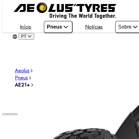
Início
Notícias
Pneus
Sobre
PT
Aeolus
Pneus
AE21+