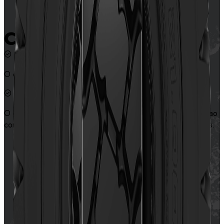
Características
O desenho especial oferece excelente tração.
O design especial de proteção lateral melhora a resistência ao
corte e garante a segurança da lateral em condições severas.
Contate-nos