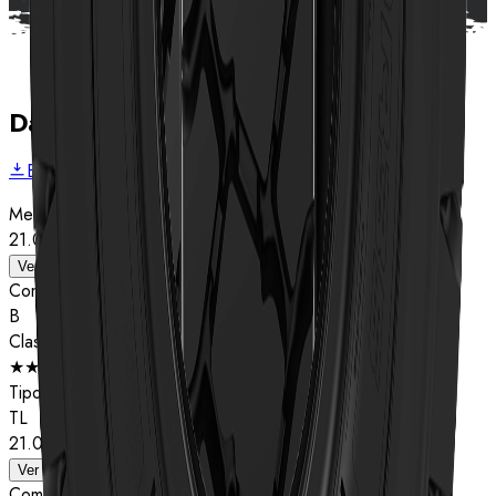
Dados técnicos
Baixar folheto
Medida
21.00R35
Ver detalhes
Composto
B
Classificação de estrelas
★★
Tipo
TL
21.00R35
Ver detalhes
Composto