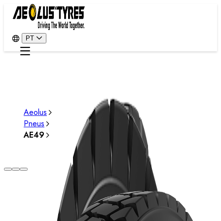
PT
Aeolus
Pneus
AE49