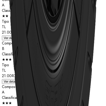
A
Classificação de estrelas
★★
Tipo
TL
21.00R35
Ver detalhes
Composto
B
Classificação de estrelas
★★★
Tipo
TL
21.00R35
Ver detalhes
Composto
A
Classificação de estrelas
★★★