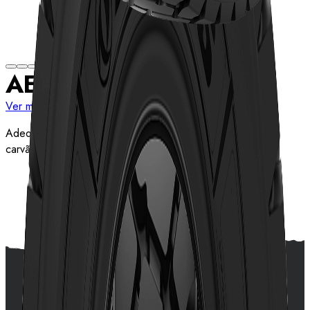
AE49
Ver mais medidas
Adequado para várias condições de estrada em minas de
carvão e pátios de areia.
Ver detalhes