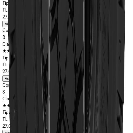
Tipo
TL
27.00R49
Ver detalhes
Composto
B
Classificação de estrelas
★★
Tipo
TL
27.00R49
Ver detalhes
Composto
S
Classificação de estrelas
★★
Tipo
TL
27.00R49