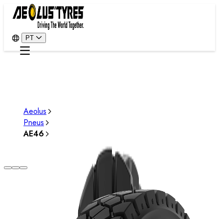
PT
Aeolus
Pneus
AE46