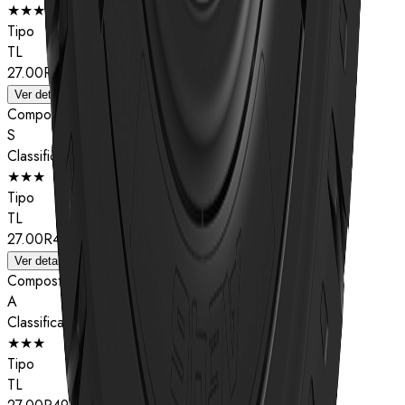
★★★
Tipo
TL
27.00R49
Ver detalhes
Composto
S
Classificação de estrelas
★★★
Tipo
TL
27.00R49
Ver detalhes
Composto
A
Classificação de estrelas
★★★
Tipo
TL