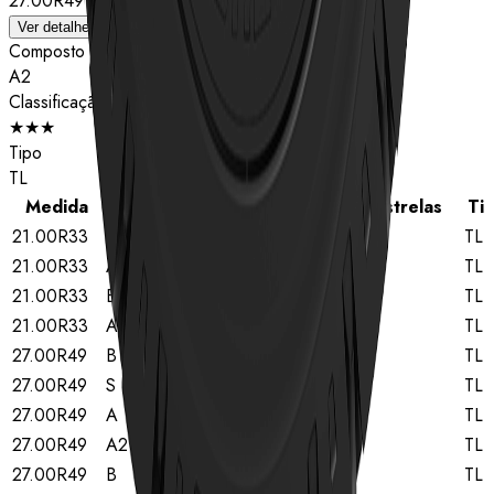
27.00R49
Ver detalhes
Composto
A2
Classificação de estrelas
★★★
Tipo
TL
Medida
Composto
Classificação de estrelas
Ti
21.00R33
B
★★
TL
21.00R33
A
★★
TL
21.00R33
B
★★★
TL
21.00R33
A
★★★
TL
27.00R49
B
★★
TL
27.00R49
S
★★
TL
27.00R49
A
★★
TL
27.00R49
A2
★★
TL
27.00R49
B
★★★
TL