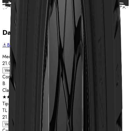
Dados técnicos
Baixar folheto
Medida
21.00R33
Ver detalhes
Composto
B
Classificação de estrelas
★★
Tipo
TL
21.00R33
Ver detalhes
Composto