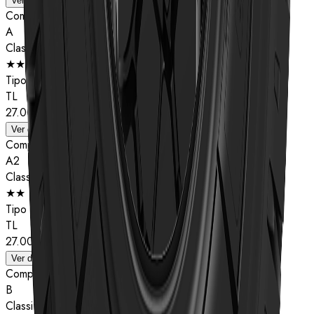
Ver detalhes
Composto
A
Classificação de estrelas
★★
Tipo
TL
27.00R49
Ver detalhes
Composto
A2
Classificação de estrelas
★★
Tipo
TL
27.00R49
Ver detalhes
Composto
B
Classificação de estrelas