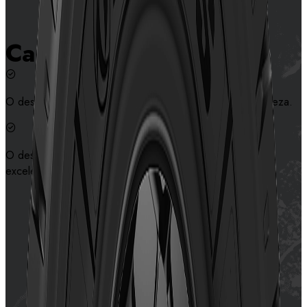
Características
O desenho especial oferece excelente tração e autolimpeza.
O desenho de blocos e o composto especial oferecem
excelente resistência ao desgaste.
Contate-nos