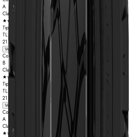
A
Classificação de estrelas
★★
Tipo
TL
21.00R33
Ver detalhes
Composto
B
Classificação de estrelas
★★★
Tipo
TL
21.00R33
Ver detalhes
Composto
A
Classificação de estrelas
★★★