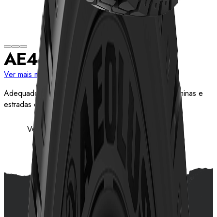
AE46
Ver mais medidas
Adequado para caminhões basculantes pesados em minas e
estradas de carvão.
Ver detalhes