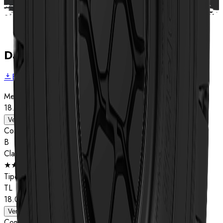
Dados técnicos
Baixar folheto
Medida
18.00R25
Ver detalhes
Composto
B
Classificação de estrelas
★★
Tipo
TL
18.00R25
Ver detalhes
Composto