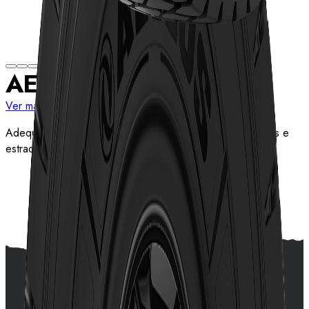
AE43
Ver mais medidas
Adequado para caminhões basculantes pesados em minas e
estradas de carvão.
Ver detalhes