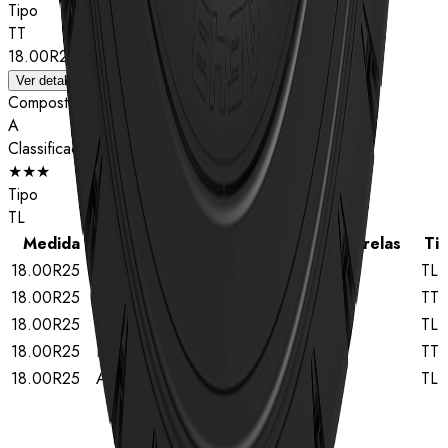
Tipo
TT
18.00R25
Ver detalhes
Composto
A
Classificação de estrelas
★★★
Tipo
TL
Medida
Composto
Classificação de estrelas
Ti
18.00R25
B
★★
TL
18.00R25
B
★★
TT
18.00R25
B
★★★
TL
18.00R25
B
★★★
TT
18.00R25
A
★★★
TL