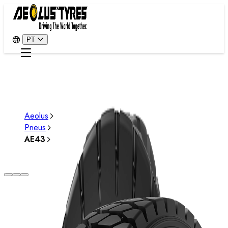
PT
Aeolus
Pneus
AE43