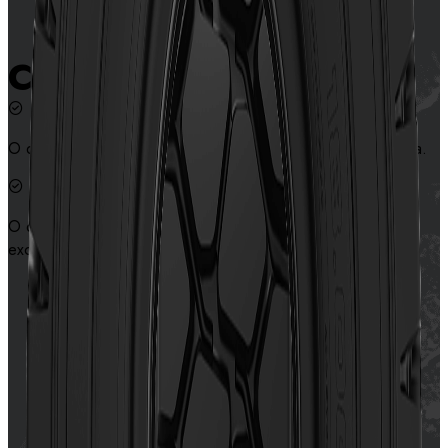
Características
O desenho especial oferece excelente tração e autolimpeza.
O desenho de blocos e o composto especial oferecem
excelente resistência ao desgaste.
Contate-nos