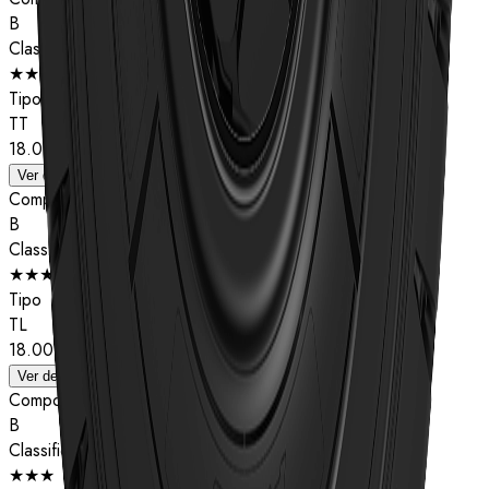
B
Classificação de estrelas
★★
Tipo
TT
18.00R25
Ver detalhes
Composto
B
Classificação de estrelas
★★★
Tipo
TL
18.00R25
Ver detalhes
Composto
B
Classificação de estrelas
★★★