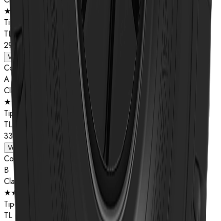
★★
Tipo
TL
29.5R25
Ver detalhes
Composto
A
Classificação de estrelas
★★
Tipo
TL
33.25R29
Ver detalhes
Composto
B
Classificação de estrelas
★★
Tipo
TL