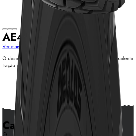
AE417
Ver mais medidas
O desenho profundo da banda de rodagem oferece excelente
tração e resistência ao corte.
Ver detalhes
Características