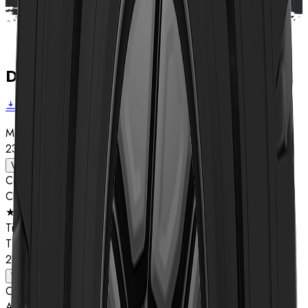
Dados técnicos
Baixar folheto
Medida
23.5R25
Ver detalhes
Composto
Classificação de estrelas
★★
Tipo
TL
23.5R25
Ver detalhes
Composto
A