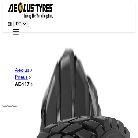
PT
Aeolus
Pneus
AE417