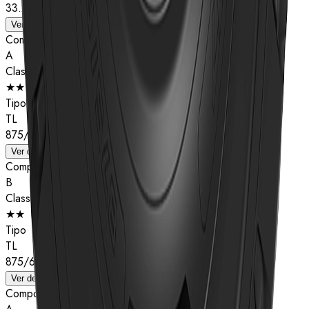
33.25R29
Ver detalhes
Composto
A
Classificação de estrelas
★★
Tipo
TL
875/65R29
Ver detalhes
Composto
B
Classificação de estrelas
★★
Tipo
TL
875/65R29
Ver detalhes
Composto