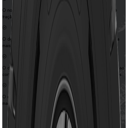
O novo desenho da banda de rodagem oferece excelente
tração e autolimpeza.
O desenho biomimético distribui a pressão no solo de forma
mais uniforme, prolongando a vida útil do pneu.
O design especial de proteção lateral melhora a resistência ao
corte e garante a segurança da lateral em condições severas.
O desenho biomimético distribui a pressão no solo de forma
mais uniforme, prolongando a vida útil do pneu.
Contate-nos