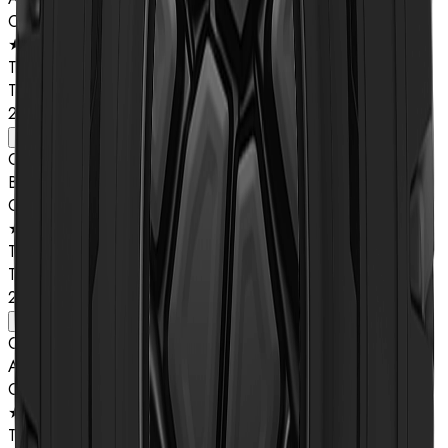
Classificação de estrelas
★★
Tipo
TL
26.5R25
Ver detalhes
Composto
B
Classificação de estrelas
★★
Tipo
TL
26.5R25
Ver detalhes
Composto
A
Classificação de estrelas
★★
Tipo