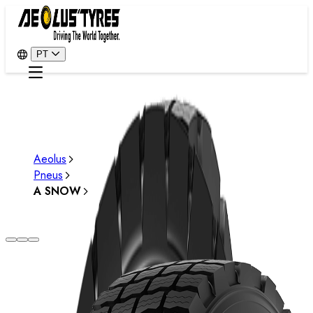
PT
Aeolus
Pneus
A SNOW