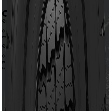
Características
O desenho de blocos grandes e sulcos otimizados oferece
excelente tração e aderência em condições de neve e gelo.
O desenho em zigue-zague da banda de rodagem
proporciona resistência ao escorregamento, aumentando a
segurança em neve e gelo.
Contate-nos