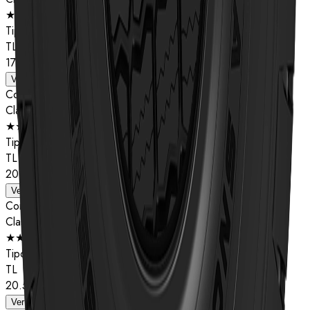
★★
Tipo
TL
17.5R25
Ver detalhes
Composto
Classificação de estrelas
★★
Tipo
TL
20.5R25
Ver detalhes
Composto
Classificação de estrelas
★★
Tipo
TL
20.5R25
Ver detalhes