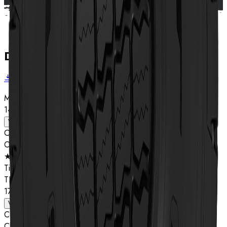
Dados técnicos
Baixar folheto
Medida
14.00R24
Ver detalhes
Composto
Classificação de estrelas
★
Tipo
TL
17.5R25
Ver detalhes
Composto
Classificação de estrelas