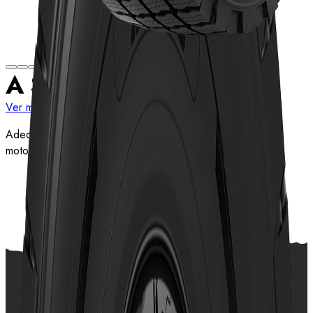
A SNOW
Ver mais medidas
Adequado para carregadeiras, caminhões basculantes e
motoniveladoras em áreas com neve.
Ver detalhes