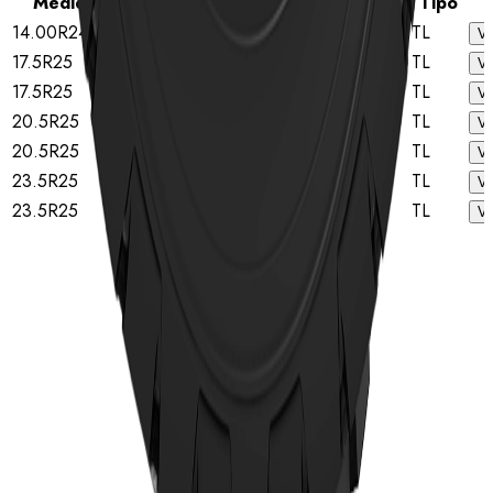
Medida
Classificação de estrelas
Tipo
14.00R24
★
TL
Ve
17.5R25
★★
TL
Ve
17.5R25
★★
TL
Ve
20.5R25
★★
TL
Ve
20.5R25
★★
TL
Ve
23.5R25
★★
TL
Ve
23.5R25
★★
TL
Ve
Início
Pneus