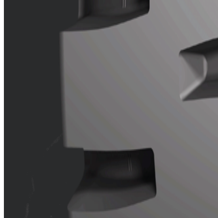
Car
Conception
Excellente t
Composé de
Co