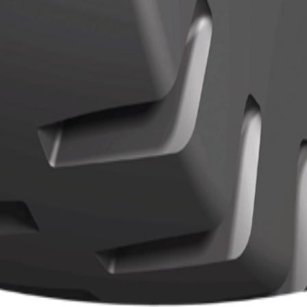
Actions
Actions
N/A
es détails
N/A
es détails
Localisation
Contact