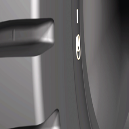
actéristiques
 de sol avec des blocs extra profonds pour les surfaces dures et
raction et stabilité.
 caoutchouc spécial pour une haute résistance à la coupure et 
ntactez-nous