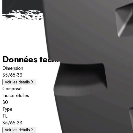
Données techniques
Dimension
35/65-33
Voir les détails
Composé
Indice étoiles
30
Type
TL
35/65-33
Voir les détails