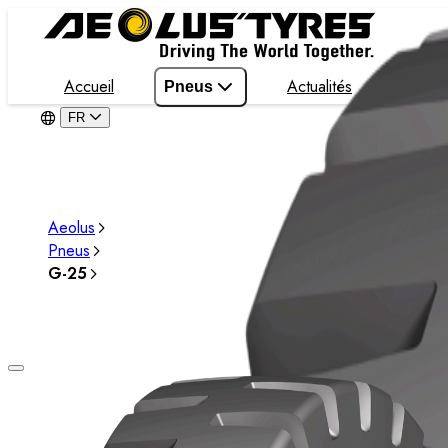
Accueil
Actualités
Pneus
À pro
FR
Aeolus
Pneus
G-25