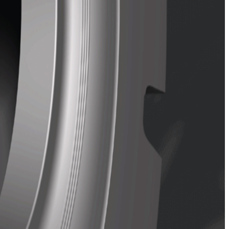
 rocheuses.
aux chocs