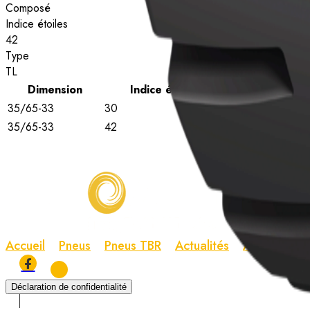
Composé
Indice étoiles
42
Type
TL
Dimension
Indice étoiles
Type
35/65-33
30
TL
Voir l
35/65-33
42
TL
Voir l
Accueil
Pneus
Pneus TBR
Actualités
À propos
Déclaration de confidentialité