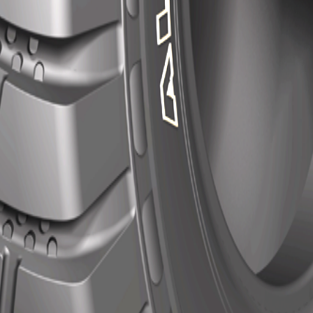
Caractéristiques
Composé de caoutchouc qui améliore la résistance aux coupures
Large application, adaptée pour diverses mines et chantiers.
Contactez-nous