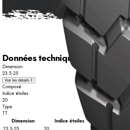
Données techniques
Dimension
23.5-25
Voir les détails
Composé
Indice étoiles
20
Type
TT
Dimension
Indice étoiles
Type
23.5-25
20
TT
Voir l