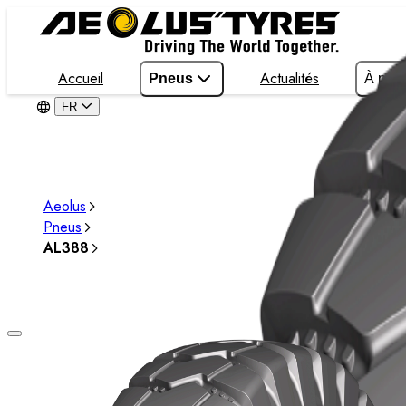
Accueil
Actualités
Pneus
À pro
FR
Aeolus
Pneus
AL388