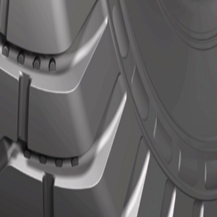
Actions
Actions
N/A
es détails