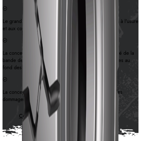
Le grand motif de bloc offre une excellente résistance à l'usure
et aux coupures.
La conception à nervures renforcées améliore la rigidité de la
bande de roulement afin de réduire le risque de fissures au
fond des rainures du motif.
La conception spéciale de la paroi latérale empêche les
dommages de la paroi latérale.
Contactez-nous