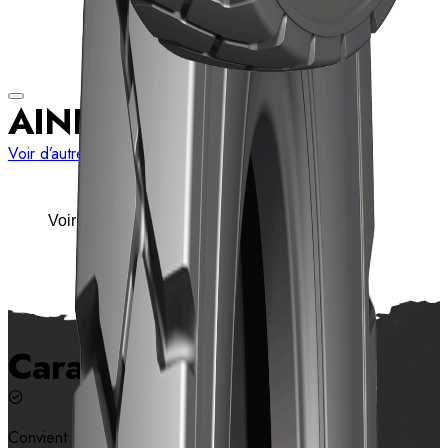
AIND41
Voir d’autres dimensions
Voir les détails
Caractéristiques
Convient pour le chariot télescopique et le RTG.