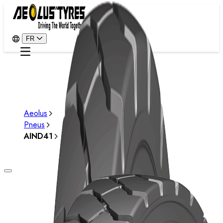
FR
Aeolus
Pneus
AIND41