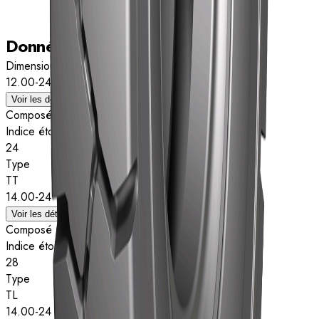
Données techniques
Dimension
12.00-24
Voir les détails
Composé
Indice étoiles
24
Type
TT
14.00-24
Voir les détails
Composé
Indice étoiles
28
Type
TL
14.00-24