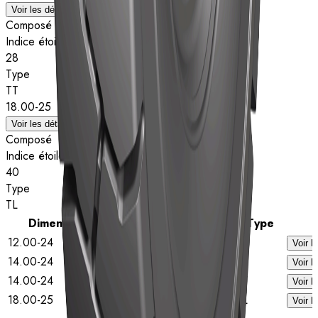
Voir les détails
Composé
Indice étoiles
28
Type
TT
18.00-25
Voir les détails
Composé
Indice étoiles
40
Type
TL
Dimension
Indice étoiles
Type
12.00-24
24
TT
Voir l
14.00-24
28
TL
Voir l
14.00-24
28
TT
Voir l
18.00-25
40
TL
Voir l