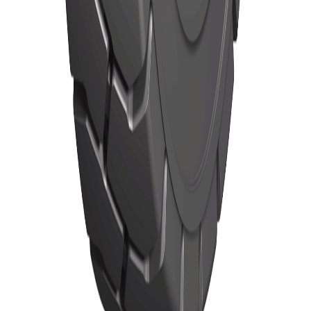
Accueil
Pneus
Pneus TBR
Actualités
À propos
Localisation
Contact