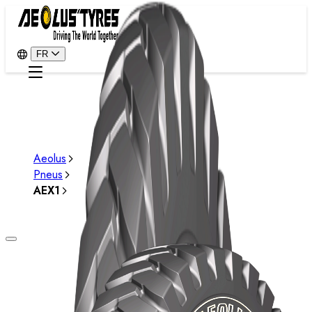
FR
Aeolus
Pneus
AEX1