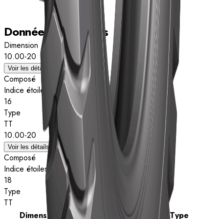
Données techniques
Dimension
10.00-20
Voir les détails
Composé
Indice étoiles
16
Type
TT
10.00-20
Voir les détails
Composé
Indice étoiles
18
Type
TT
Dimension
Indice étoiles
Type