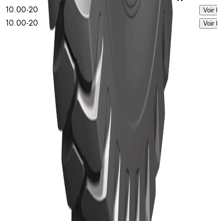
10.00-20
16
TT
Voir l
10.00-20
18
TT
Voir l
Accueil
Pneus
Pneus TBR
Actualités
À propos