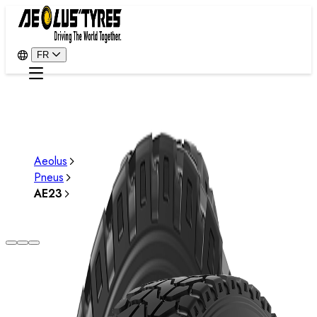
FR
Aeolus
Pneus
AE23