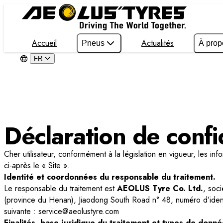
Accueil
Actualités
Pneus
À prop
FR
Déclaration de confid
Cher utilisateur, conformément à la législation en vigueur, les i
ci-après le « Site ».
Identité et coordonnées du responsable du traitement.
Le responsable du traitement est
AEOLUS Tyre Co. Ltd.
, soc
(province du Henan), Jiaodong South Road n° 48, numéro d’identi
suivante : service@aeolustyre.com
Finalités, base juridique du traitement et types de donné