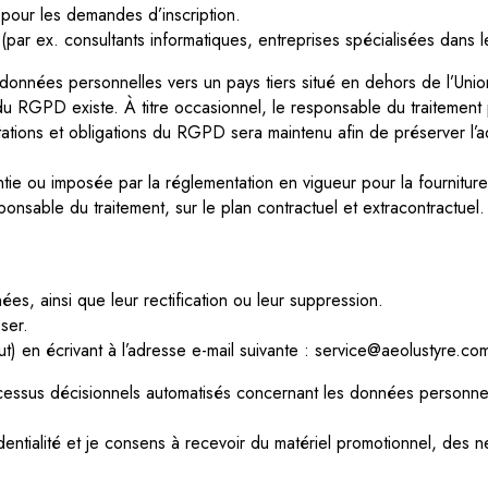
pour les demandes d’inscription.
ar ex. consultants informatiques, entreprises spécialisées dans les
 données personnelles vers un pays tiers situé en dehors de l’Union 
du RGPD existe. À titre occasionnel, le responsable du traitement
imitations et obligations du RGPD sera maintenu afin de préserver 
ie ou imposée par la réglementation en vigueur pour la fourniture
onsable du traitement, sur le plan contractuel et extracontractuel.
s, ainsi que leur rectification ou leur suppression.
ser.
t) en écrivant à l’adresse e-mail suivante : service@aeolustyre.co
ocessus décisionnels automatisés concernant les données personne
dentialité et je consens à recevoir du matériel promotionnel, des ne