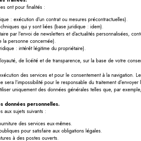
s ont pour finalités :
ique : exécution d’un contrat ou mesures précontractuelles).
echniques qui y sont liées (base juridique : idem).
e par l’envoi de newsletters et d’actualités personnalisées, conten
 de la personne concernée).
idique : intérêt légitime du propriétaire).
oyauté, de licéité et de transparence, sur la base de votre consen
exécution des services et pour le consentement à la navigation. Le 
e sera l’impossibilité pour le responsable du traitement d’envoyer l
 utiliser uniquement des données générales telles que, par exempl
des données personnelles.
aux sujets suivants :
fourniture des services eux-mêmes.
ubliques pour satisfaire aux obligations légales.
tures à des postes ouverts.