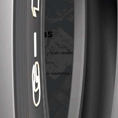
terísticas
lidad en el funcionamiento y buen rendimiento.
ecial ofrece una excelente resistencia al desgaste, a los pinchazo
ctanos