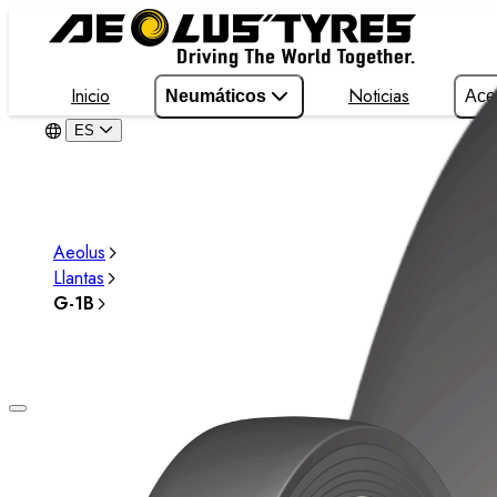
Inicio
Noticias
Neumáticos
Ace
ES
Aeolus
Llantas
G-1B