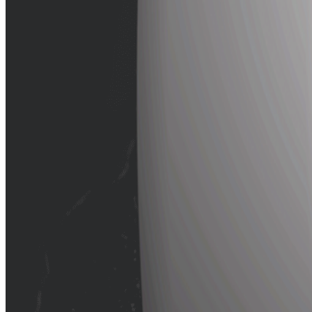
Carac
Excelente estabi
El compuesto esp
Contá