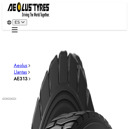
ES
Aeolus
Llantas
AE313