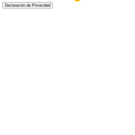
Declaración de Privacidad