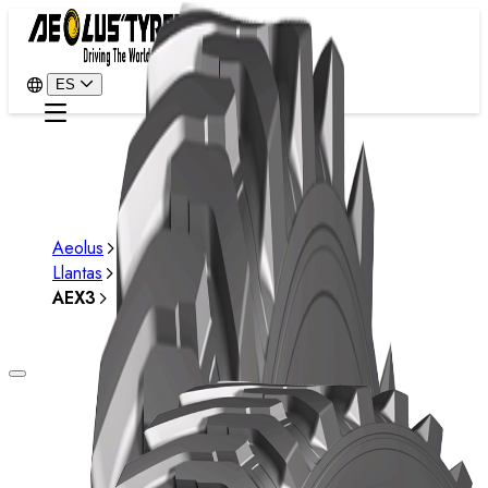
ES
Aeolus
Llantas
AEX3