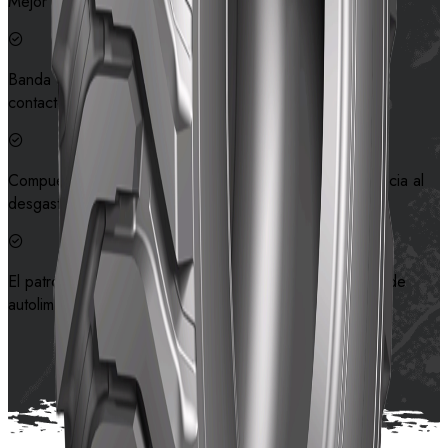
Mejor agarre en mojado y buena estabilidad lateral.
Banda de rodamiento ancho y grueso proporciona buen
contacto con el suelo y tracción.
Compuesto especial diseñado para ofrecer una resistencia al
desgaste óptima.
El patrón de forma en la corona permite una propiedad de
autolimpieza superior.
Contáctanos