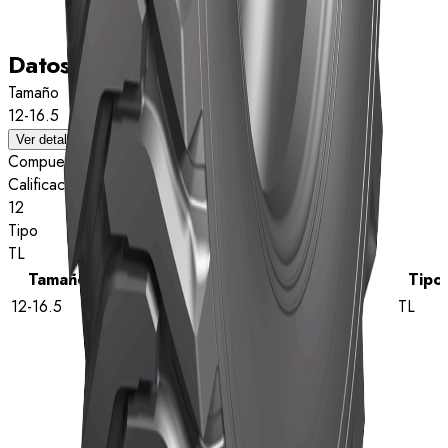
Datos técnicos
Tamaño
12-16.5
Ver detalles
Compuesto
Calificación de estrellas
12
Tipo
TL
Tamaño
Calificación de estrellas
Tipo
12-16.5
12
TL