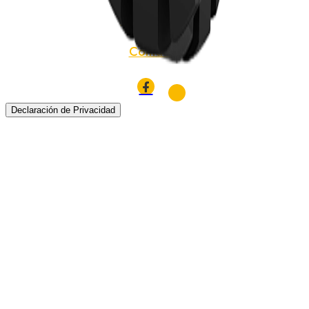
Localización
Contacto
Declaración de Privacidad