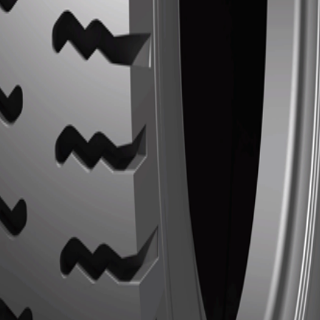
cterísticas
y resistencia superior al deslizamiento lateral.
e hule especial ofrece una excelente resistencia a pinchazos, des
áctanos