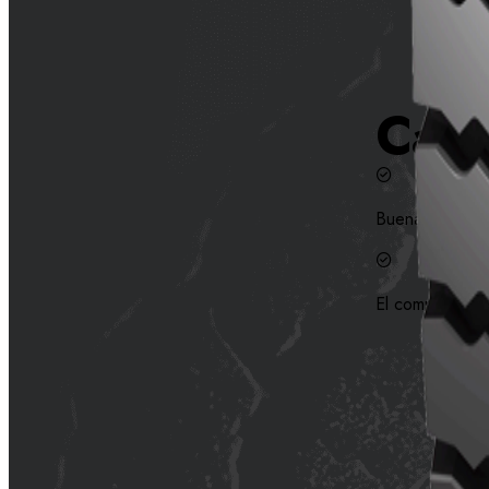
Cara
Buena tracción 
El compuesto d
Cont