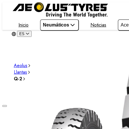
Inicio
Noticias
Neumáticos
Ace
ES
Aeolus
Llantas
Q-2