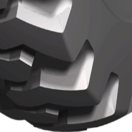
po
Actions
Actions
N/A
Ver detalles
N/A
Ver detalles
rca de
Localización
Contacto