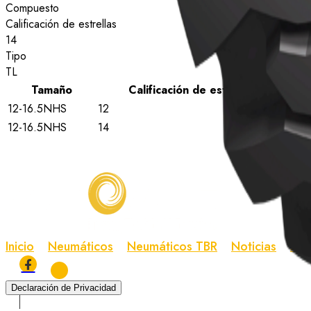
Compuesto
Calificación de estrellas
14
Tipo
TL
Tamaño
Calificación de estrellas
Ti
12-16.5NHS
12
TL
12-16.5NHS
14
TL
Inicio
Neumáticos
Neumáticos TBR
Noticias
Ace
Declaración de Privacidad