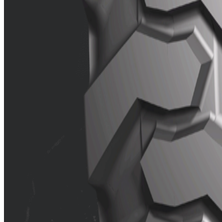
Ca
Apto par
Buen aga
El diseñ