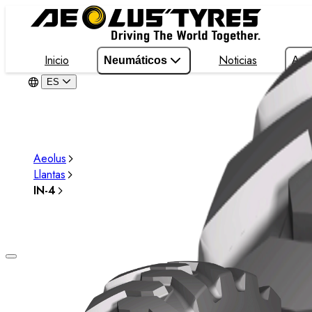
Inicio
Noticias
Neumáticos
Ace
ES
Aeolus
Llantas
IN-4