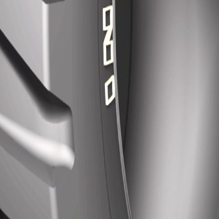
racterísticas
a tractores.
rre y tracción.
o óptimo del compuesto ofrece excelente resistencia al corte y al 
Contáctanos