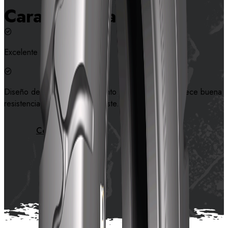
Características
Excelente tracción.
Diseño de banda de rodamiento ancho y grueso ofrece buena
resistencia al corte y al desgaste.
Contáctanos