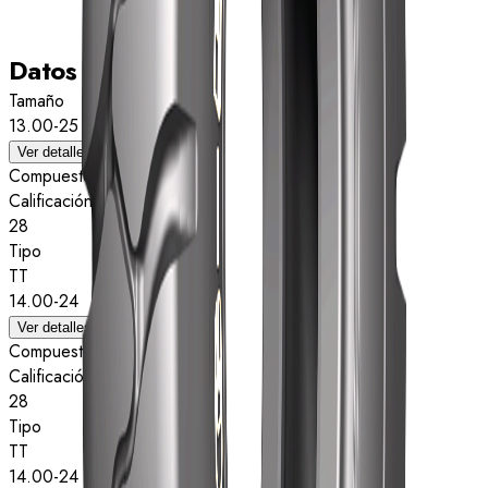
Datos técnicos
Tamaño
13.00-25
Ver detalles
Compuesto
Calificación de estrellas
28
Tipo
TT
14.00-24
Ver detalles
Compuesto
Calificación de estrellas
28
Tipo
TT
14.00-24