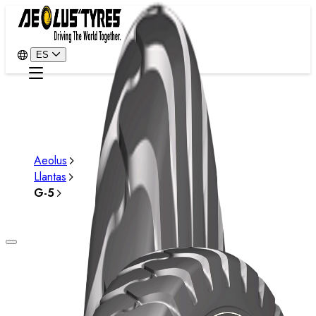
ES
Aeolus
Llantas
G-5