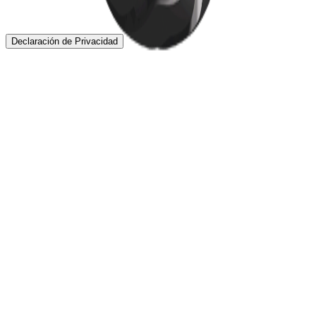
Declaración de Privacidad